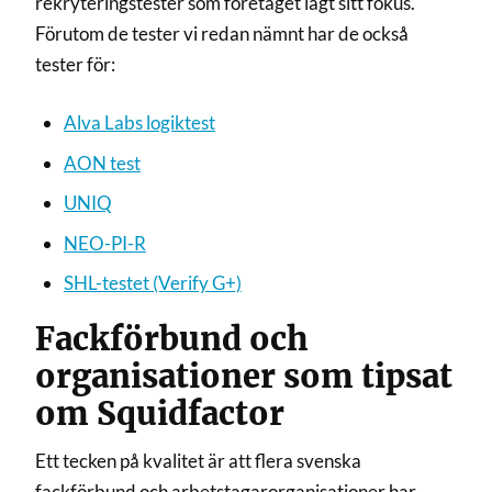
rekryteringstester som företaget lagt sitt fokus.
Förutom de tester vi redan nämnt har de också
tester för:
Alva Labs logiktest
AON test
UNIQ
NEO-PI-R
SHL-testet (Verify G+)
Fackförbund och
organisationer som tipsat
om Squidfactor
Ett tecken på kvalitet är att flera svenska
fackförbund och arbetstagarorganisationer har