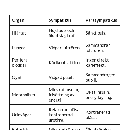
Organ
Sympatikus
Parasympatikus
Höjd puls och
Hjärtat
Sänkt puls.
ökad slagkraft.
Sammandrar
Lungor
Vidgar luftrören.
luftrören.
Perifera
Ingen direkt
Kärlkontraktion.
blodkärl
kärleffekt.
Sammandragen
Ögat
Vidgad pupill.
pupill.
Minskat insulin,
Ökat insulin,
Metabolism
frisättning av
energilagring.
energi
Relaxerad blåsa,
Kontraherad
Urinvägar
kontraherad
blåsa.
urethra.
Enteriska
Minskad rörelse
Ökad rörelse