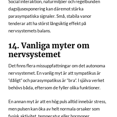
Social interaktion, naturmiljöer och regelbunden
dagsljusexponering kan däremot stärka
parasympatiska signaler. Små, stabila vanor
tenderar att ha störst långsiktig effekt på
nervsystemets balans.
14. Vanliga myter om
nervsystemet
Det finns flera missuppfattningar om det autonoma
nervsystemet. En vanlig myt är att sympatikus är
“dåligt” och parasympatikus är “bra”. I själva verket
behövs båda, eftersom de fyller olika funktioner.
En annan myt är att en hög puls alltid innebär stress,
men pulsen kan öka av helt normala orsaker som
fysisk aktivitet, temperatur eller hormoner.