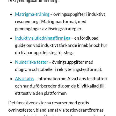
rekryteringssammanhang:
Matrigma-träning
– övningsuppgifter i induktivt
resonemang i Matrigmas format, med
genomgångar av lösningsstrategier.
Induktiv slutledningsförmåga
– en fördjupad
guide om vad induktivt tänkande innebär och hur
du tränar upp det steg för steg.
Numeriska tester
– övningsuppgifter med
diagram och tabeller i rekryteringstestformat.
Alva Labs
– information om Alva Labs testbatteri
och hur du förbereder dig om du blivit kallad till
ett test via den plattformen.
Det finns även externa resurser med gratis
övningstester, bland annat via testleverantörernas