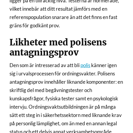
ligger på en tillräcklig nivå. Testerna är normerade,
vilket innebär att ditt resultat jämförs med en
referenspopulation snarare än att det finns en fast
gräns för godkänt prov.
Likheter med polisens
antagningsprov
Den som är intresserad av att bli
polis
känner igen
sig i urvalsprocessen för ordningsvakter. Polisens
antagningsprov innehåller liknande komponenter: en
skriftlig del med begåvningstester och
kunskapsfrågor, fysiska tester samt en psykologisk
intervju. Ordningsvaktsutbildningen är på många
sätt ett steg in i säkerhetssektorn med liknande krav
på personlig lämplighet, om än med en annan legal
status och ett delvis annat verksamhetsområde.