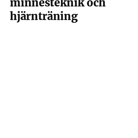
minnesteknik och
hjärnträning