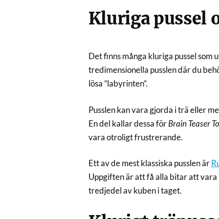
Kluriga pussel 
Det finns många kluriga pussel som 
tredimensionella pusslen där du behöv
lösa ”labyrinten”.
Pusslen kan vara gjorda i trä eller me
En del kallar dessa för
Brain Teaser T
vara otroligt frustrerande.
Ett av de mest klassiska pusslen är
R
Uppgiften är att få alla bitar att var
tredjedel av kuben i taget.