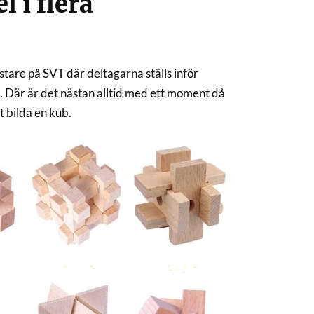
l i flera
tare på SVT där deltagarna ställs inför
s. Där är det nästan alltid med ett moment då
t bilda en kub.