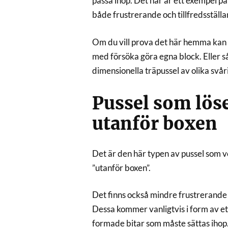
passa ihop. Det här är ett exempel p
både frustrerande och tillfredsstäl
Om du vill prova det här hemma kan d
med försöka göra egna block. Eller så
dimensionella träpussel av olika svå
Pussel som lös
utanför boxen
Det är den här typen av pussel som v
”utanför boxen”.
Det finns också mindre frustrerande
Dessa kommer vanligtvis i form av ett
formade bitar som måste sättas ihop