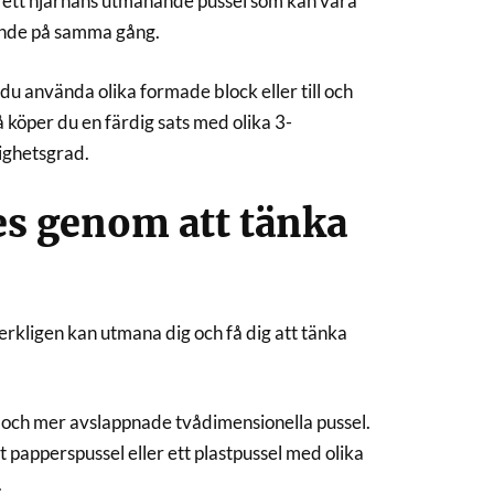
å ett hjärnans utmanande pussel som kan vara
lande på samma gång.
u använda olika formade block eller till och
 köper du en färdig sats med olika 3-
righetsgrad.
es genom att tänka
erkligen kan utmana dig och få dig att tänka
 och mer avslappnade tvådimensionella pussel.
 papperspussel eller ett plastpussel med olika
.