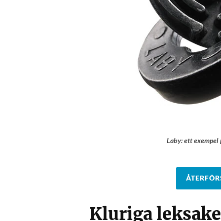
Laby: ett exempel
ÅTERFÖRS
Kluriga leksaker