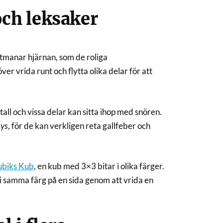
och leksaker
utmanar hjärnan, som de roliga
er vrida runt och flytta olika delar för att
tall och vissa delar kan sitta ihop med snören.
oys
, för de kan verkligen reta gallfeber och
ubiks Kub
, en kub med 3×3 bitar i olika färger.
a i samma färg på en sida genom att vrida en