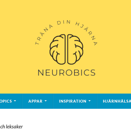
OPICS
APPAR
INSPIRATION
HJÄRNHÄLS
och leksaker