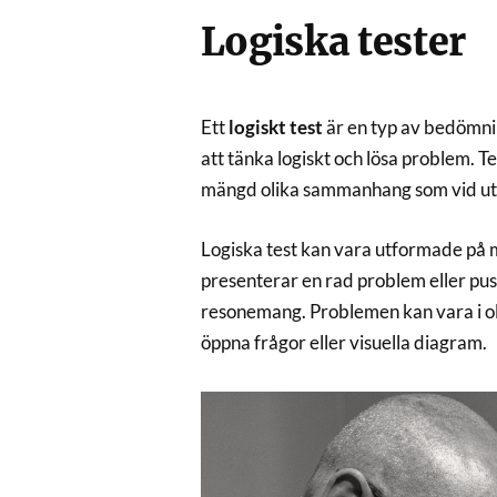
Logiska tester
Ett
logiskt test
är en typ av bedömni
att tänka logiskt och lösa problem. T
mängd olika sammanhang som vid utbi
Logiska test kan vara utformade på m
presenterar en rad problem eller pus
resonemang. Problemen kan vara i oli
öppna frågor eller visuella diagram.