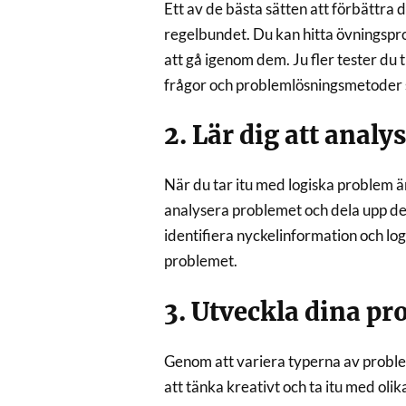
Ett av de bästa sätten att förbättra d
regelbundet. Du kan hitta övningspro
att gå igenom dem. Ju fler tester du 
frågor och problemlösningsmetoder so
2. Lär dig att anal
När du tar itu med logiska problem är 
analysera problemet och dela upp det 
identifiera nyckelinformation och log
problemet.
3. Utveckla dina p
Genom att variera typerna av proble
att tänka kreativt och ta itu med olik