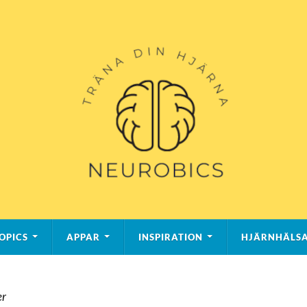
OPICS
APPAR
INSPIRATION
HJÄRNHÄLS
er