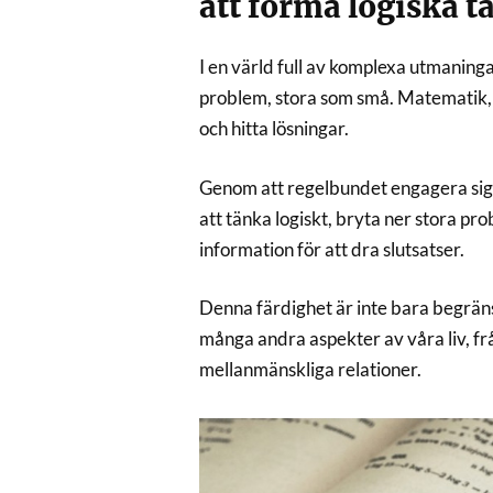
att forma logiska t
I en värld full av komplexa utmaninga
problem, stora som små. Matematik, i
och hitta lösningar.
Genom att regelbundet engagera sig 
att tänka logiskt, bryta ner stora pr
information för att dra slutsatser.
Denna färdighet är inte bara begränsa
många andra aspekter av våra liv, från
mellanmänskliga relationer.