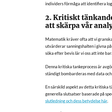
individers förmåga att identifiera l
2. Kritiskt tänkand
att skärpa vår anal
Matematik kräver ofta att vi granskar
utvärderar sanningshalten i givna på
söka efter bevis lär vi oss att inte b
Denna kritiska tankeprocess är avgör
ständigt bombarderas med data och n
En särskild aspekt av detta kritiska t
generella slutsatser baserade på spe
slutledning och dess betydelse här
.