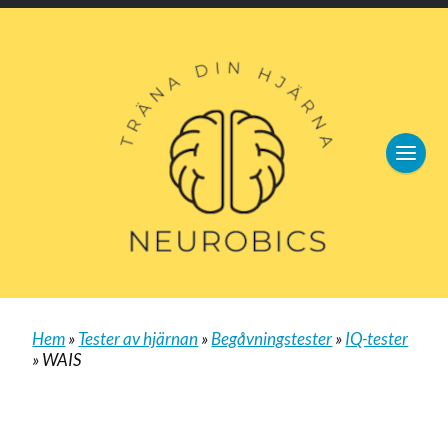
Hem
»
Tester av hjärnan
»
Begåvningstester
»
IQ-tester
»
WAIS