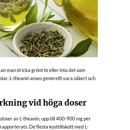
kan man dricka grönt te eller inta det som
pslar. L-theanin anses generellt vara säkert och
erkning vid höga doser
 doser av L-theanin, upp till 400-900 mg per
rapporterats. De flesta kosttillskott med L-