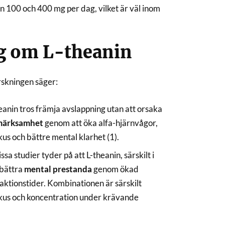
100 och 400 mg per dag, vilket är väl inom
g om L-theanin
rskningen säger:
heanin tros främja avslappning utan att orsaka
ärksamhet
genom att öka alfa-hjärnvågor,
okus och bättre mental klarhet (1).
issa studier tyder på att L-theanin, särskilt i
rbättra
mental prestanda
genom ökad
tionstider. Kombinationen är särskilt
fokus och koncentration under krävande