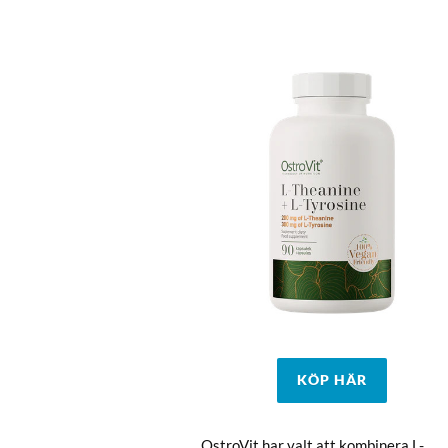
KÖP HÄR
OstroVit har valt att kombinera L-