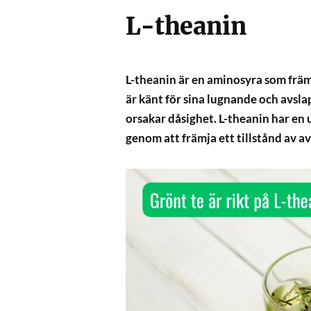
L-theanin
L-theanin är en aminosyra som främst
är känt för sina lugnande och avsla
orsakar dåsighet. L-theanin har en 
genom att främja ett tillstånd av 