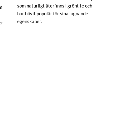
som naturligt återfinns i grönt te och
m
har blivit populär för sina lugnande
egenskaper.
er