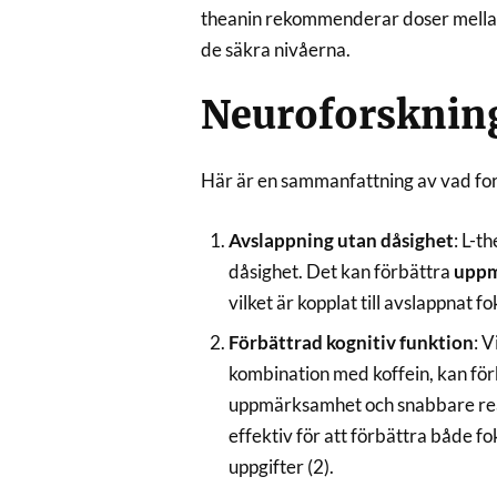
theanin rekommenderar doser mellan 
de säkra nivåerna.
Neuroforsknin
Här är en sammanfattning av vad fo
Avslappning utan dåsighet
: L-t
dåsighet. Det kan förbättra
uppm
vilket är kopplat till avslappnat f
Förbättrad kognitiv funktion
: V
kombination med koffein, kan fö
uppmärksamhet och snabbare reak
effektiv för att förbättra både 
uppgifter (2).