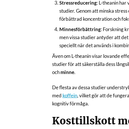
Stressreducering
: L-theanin har 
studier. Genom att minska stress o
förbättrad koncentration och foku
Minnesförbättring
: Forskning k
men vissa studier antyder att det
speciellt när det används i kombi
Även om L-theanin visar lovande effe
studier för att säkerställa dess lång
och
minne
.
De flesta av dessa studier understryk
med
koffein
, vilket gör att de funge
kognitiv förmåga.
Kosttillskott 