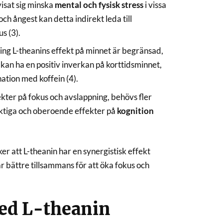
visat sig minska
mental och fysisk stress
i vissa
ch ångest kan detta indirekt leda till
s (3).
ring L-theanins effekt på minnet är begränsad,
 kan ha en positiv inverkan på korttidsminnet,
nation med koffein (4).
kter på fokus och avslappning, behövs fler
siktiga och oberoende effekter på
kognition
er att L-theanin har en synergistisk effekt
rar bättre tillsammans för att öka fokus och
med L-theanin