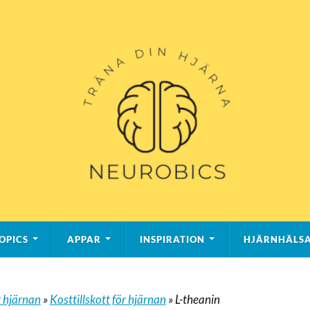
OPICS
APPAR
INSPIRATION
HJÄRNHÄLS
 hjärnan
»
Kosttillskott för hjärnan
»
L-theanin