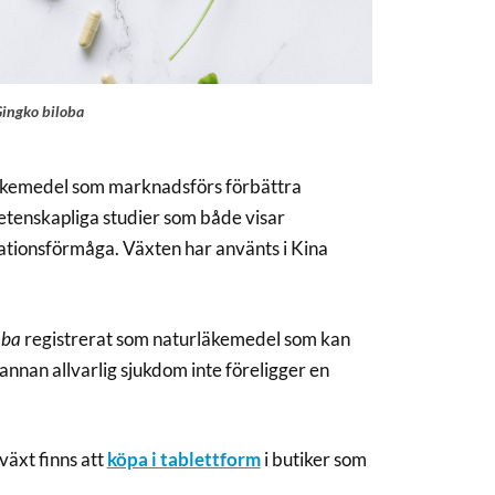
ingko biloba
läkemedel som marknadsförs förbättra
etenskapliga studier som både visar
tionsförmåga. Växten har använts i Kina
oba
registrerat som naturläkemedel som kan
 annan allvarlig sjukdom inte föreligger en
äxt finns att
köpa i tablettform
i butiker som