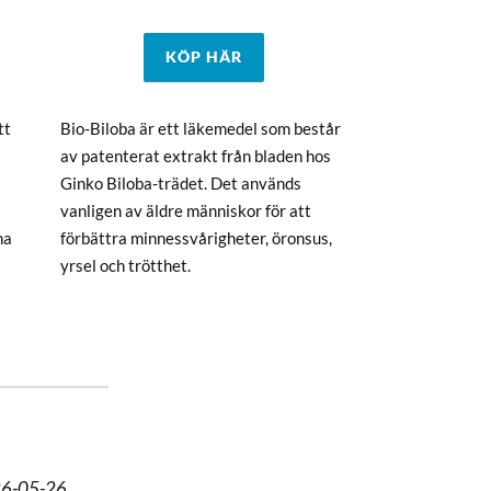
KÖP HÄR
tt
Bio-Biloba är ett läkemedel som består
av patenterat extrakt från bladen hos
Ginko Biloba-trädet. Det används
vanligen av äldre människor för att
na
förbättra minnessvårigheter, öronsus,
yrsel och trötthet.
026-05-26