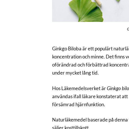
G
Ginkgo Biloba är ett populärt natur
koncentration och minne. Det finns v
oförändrad och förbättrad koncentra
under mycket lång tid.
Hos Läkemedelsverket är
Ginkgo bil
användas ifall läkare konstaterat att
försämrad hjärnfunktion.
Naturläkemedel baserade på denna v
säljer kosttillskott.