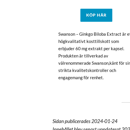
KÖP HÄR
Swanson – Ginkgo Biloba Extract är e
högkvalitativt kosttillskott som
erbjuder 60 mg extrakt per kapsel.
Produkten är tillverkad av
välrenommerade Swanson,känt för si
strikta kvalitetskontroller och
engagemang för renhet.
Sidan publicerades 2024-01-24
Innehållet blev senast uppdaterat 2