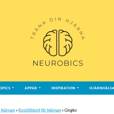
OPICS
APPAR
INSPIRATION
HJÄRNHÄLS
 hjärnan
»
Kosttillskott för hjärnan
»
Gingko