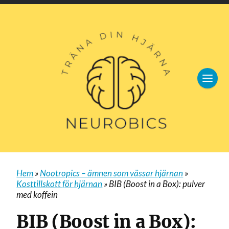
Hem
»
Nootropics – ämnen som vässar hjärnan
»
Kosttillskott för hjärnan
»
BIB (Boost in a Box): pulver
med koffein
BIB (Boost in a Box):