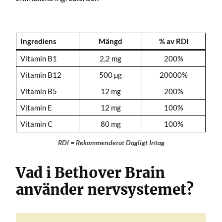
Ingrediens
Mängd
% av RDI
Vitamin B1
2,2 mg
200%
Vitamin B12
500 µg
20000%
Vitamin B5
12 mg
200%
Vitamin E
12 mg
100%
Vitamin C
80 mg
100%
RDI = Rekommenderat Dagligt Intag
Vad i Bethover Brain
använder nervsystemet?