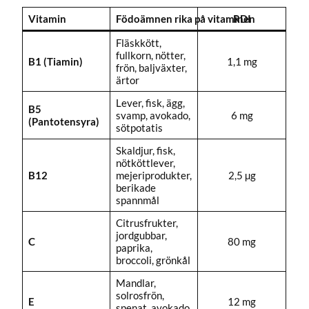
Vitamin
Födoämnen rika på vitaminen
RDI
Fläskkött,
fullkorn, nötter,
B1 (Tiamin)
1,1 mg
frön, baljväxter,
ärtor
Lever, fisk, ägg,
B5
svamp, avokado,
6 mg
(Pantotensyra)
sötpotatis
Skaldjur, fisk,
nötköttlever,
B12
mejeriprodukter,
2,5 µg
berikade
spannmål
Citrusfrukter,
jordgubbar,
C
80 mg
paprika,
broccoli, grönkål
Mandlar,
solrosfrön,
E
12 mg
spenat, avokado,