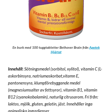
En burk med 100 tuggtabletter Bethover Brain från
Apotek
Hjärtat
Innehåll
:
Sötningsmedel (sorbitol, xylitol), vitamin C (L-
askorbinsyra, natriumaskorbat,vitamn E,
pantonensyra, klumpförebyggande medel
(magnesiumsalter av fettsyror), vitamin B1, vitamin
B12 (cyanokobalamin), naturlig citrusarom. Fri från:
laktos, mjölk, gluten, gelatin, jäst. Innehåller inga
animaliska ingredienser.